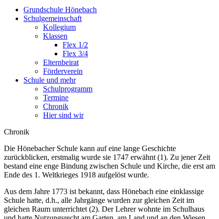
Grundschule Hönebach
Schulgemeinschaft
Kollegium
Klassen
Flex 1/2
Flex 3/4
Elternbeirat
Förderverein
Schule und mehr
Schulprogramm
Termine
Chronik
Hier sind wir
Chronik
Die Hönebacher Schule kann auf eine lange Geschichte
zurückblicken, erstmalig wurde sie 1747 erwähnt (1). Zu jener Zeit
bestand eine enge Bindung zwischen Schule und Kirche, die erst am
Ende des 1. Weltkrieges 1918 aufgelöst wurde.
Aus dem Jahre 1773 ist bekannt, dass Hönebach eine einklassige
Schule hatte, d.h., alle Jahrgänge wurden zur gleichen Zeit im
gleichen Raum unterrichtet (2). Der Lehrer wohnte im Schulhaus
und hatte Nutzungsrecht am Garten, am Land und an den Wiesen.