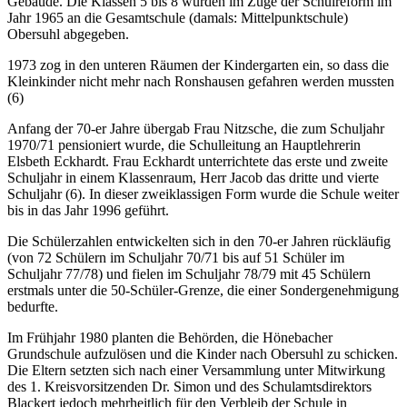
Gebäude. Die Klassen 5 bis 8 wurden im Zuge der Schulreform im
Jahr 1965 an die Gesamtschule (damals: Mittelpunktschule)
Obersuhl abgegeben.
1973 zog in den unteren Räumen der Kindergarten ein, so dass die
Kleinkinder nicht mehr nach Ronshausen gefahren werden mussten
(6)
Anfang der 70-er Jahre übergab Frau Nitzsche, die zum Schuljahr
1970/71 pensioniert wurde, die Schulleitung an Hauptlehrerin
Elsbeth Eckhardt. Frau Eckhardt unterrichtete das erste und zweite
Schuljahr in einem Klassenraum, Herr Jacob das dritte und vierte
Schuljahr (6). In dieser zweiklassigen Form wurde die Schule weiter
bis in das Jahr 1996 geführt.
Die Schülerzahlen entwickelten sich in den 70-er Jahren rückläufig
(von 72 Schülern im Schuljahr 70/71 bis auf 51 Schüler im
Schuljahr 77/78) und fielen im Schuljahr 78/79 mit 45 Schülern
erstmals unter die 50-Schüler-Grenze, die einer Sondergenehmigung
bedurfte.
Im Frühjahr 1980 planten die Behörden, die Hönebacher
Grundschule aufzulösen und die Kinder nach Obersuhl zu schicken.
Die Eltern setzten sich nach einer Versammlung unter Mitwirkung
des 1. Kreisvorsitzenden Dr. Simon und des Schulamtsdirektors
Blackert jedoch mehrheitlich für den Verbleib der Schule in