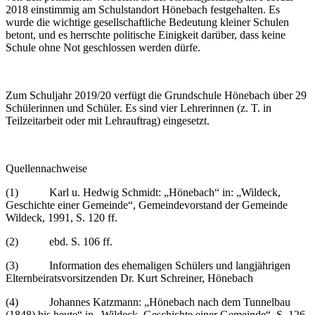
2018 einstimmig am Schulstandort Hönebach festgehalten. Es
wurde die wichtige gesellschaftliche Bedeutung kleiner Schulen
betont, und es herrschte politische Einigkeit darüber, dass keine
Schule ohne Not geschlossen werden dürfe.
Zum Schuljahr 2019/20 verfügt die Grundschule Hönebach über 29
Schülerinnen und Schüler. Es sind vier Lehrerinnen (z. T. in
Teilzeitarbeit oder mit Lehrauftrag) eingesetzt.
Quellennachweise
(1) Karl u. Hedwig Schmidt: „Hönebach“ in: „Wildeck,
Geschichte einer Gemeinde“, Gemeindevorstand der Gemeinde
Wildeck, 1991, S. 120 ff.
(2) ebd. S. 106 ff.
(3) Information des ehemaligen Schülers und langjährigen
Elternbeiratsvorsitzenden Dr. Kurt Schreiner, Hönebach
(4) Johannes Katzmann: „Hönebach nach dem Tunnelbau
(1848) bis heute“ in „Wildeck, Geschichte einer Gemeinde“, S. 126