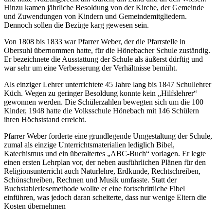
Hinzu kamen jährliche Besoldung von der Kirche, der Gemeinde
und Zuwendungen von Kindern und Gemeindemitgliedern.
Dennoch sollen die Bezüge karg gewesen sein.
Von 1808 bis 1833 war Pfarrer Weber, der die Pfarrstelle in
Obersuhl übernommen hatte, für die Hönebacher Schule zuständig.
Er bezeichnete die Ausstattung der Schule als äußerst dürftig und
war sehr um eine Verbesserung der Verhältnisse bemüht.
Als einziger Lehrer unterrichtete 45 Jahre lang bis 1847 Schullehrer
Küch. Wegen zu geringer Besoldung konnte kein „Hilfslehrer“
gewonnen werden. Die Schülerzahlen bewegten sich um die 100
Kinder, 1948 hatte die Volksschule Hönebach mit 146 Schülern
ihren Höchststand erreicht.
Pfarrer Weber forderte eine grundlegende Umgestaltung der Schule,
zumal als einzige Unterrichtsmaterialien lediglich Bibel,
Katechismus und ein überaltertes „ABC-Buch“ vorlagen. Er legte
einen ersten Lehrplan vor, der neben ausführlichen Plänen für den
Religionsunterricht auch Naturlehre, Erdkunde, Rechtschreiben,
Schönschreiben, Rechnen und Musik umfasste. Statt der
Buchstabierlesemethode wollte er eine fortschrittliche Fibel
einführen, was jedoch daran scheiterte, dass nur wenige Eltern die
Kosten übernehmen