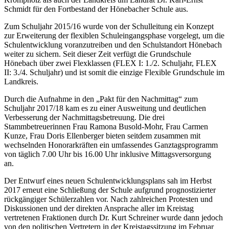
Schmidt für den Fortbestand der Hönebacher Schule aus.
Zum Schuljahr 2015/16 wurde von der Schulleitung ein Konzept
zur Erweiterung der flexiblen Schuleingangsphase vorgelegt, um die
Schulentwicklung voranzutreiben und den Schulstandort Hönebach
weiter zu sichern. Seit dieser Zeit verfügt die Grundschule
Hönebach über zwei Flexklassen (FLEX I: 1./2. Schuljahr, FLEX
II: 3./4. Schuljahr) und ist somit die einzige Flexible Grundschule im
Landkreis.
Durch die Aufnahme in den „Pakt für den Nachmittag“ zum
Schuljahr 2017/18 kam es zu einer Ausweitung und deutlichen
Verbesserung der Nachmittagsbetreuung. Die drei
Stammbetreuerinnen Frau Ramona Busold-Mohr, Frau Carmen
Kunze, Frau Doris Ellenberger bieten seitdem zusammen mit
wechselnden Honorarkräften ein umfassendes Ganztagsprogramm
von täglich 7.00 Uhr bis 16.00 Uhr inklusive Mittagsversorgung
an.
Der Entwurf eines neuen Schulentwicklungsplans sah im Herbst
2017 erneut eine Schließung der Schule aufgrund prognostizierter
rückgängiger Schülerzahlen vor. Nach zahlreichen Protesten und
Diskussionen und der direkten Ansprache aller im Kreistag
vertretenen Fraktionen durch Dr. Kurt Schreiner wurde dann jedoch
von den politischen Vertretern in der Kreistagssitzung im Februar