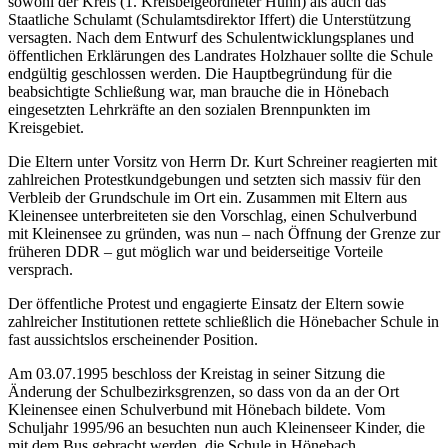
sowohl der Kreis (1. Kreisbeigeordneter Hühn) als auch das
Staatliche Schulamt (Schulamtsdirektor Iffert) die Unterstützung
versagten. Nach dem Entwurf des Schulentwicklungsplanes und
öffentlichen Erklärungen des Landrates Holzhauer sollte die Schule
endgültig geschlossen werden. Die Hauptbegründung für die
beabsichtigte Schließung war, man brauche die in Hönebach
eingesetzten Lehrkräfte an den sozialen Brennpunkten im
Kreisgebiet.
Die Eltern unter Vorsitz von Herrn Dr. Kurt Schreiner reagierten mit
zahlreichen Protestkundgebungen und setzten sich massiv für den
Verbleib der Grundschule im Ort ein. Zusammen mit Eltern aus
Kleinensee unterbreiteten sie den Vorschlag, einen Schulverbund
mit Kleinensee zu gründen, was nun – nach Öffnung der Grenze zur
früheren DDR – gut möglich war und beiderseitige Vorteile
versprach.
Der öffentliche Protest und engagierte Einsatz der Eltern sowie
zahlreicher Institutionen rettete schließlich die Hönebacher Schule in
fast aussichtslos erscheinender Position.
Am 03.07.1995 beschloss der Kreistag in seiner Sitzung die
Änderung der Schulbezirksgrenzen, so dass von da an der Ort
Kleinensee einen Schulverbund mit Hönebach bildete. Vom
Schuljahr 1995/96 an besuchten nun auch Kleinenseer Kinder, die
mit dem Bus gebracht werden, die Schule in Hönebach.