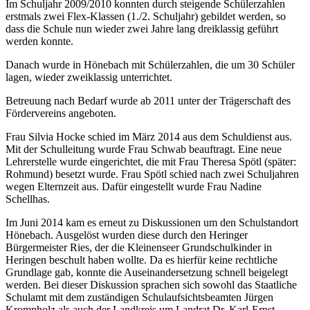
Im Schuljahr 2009/2010 konnten durch steigende Schülerzahlen
erstmals zwei Flex-Klassen (1./2. Schuljahr) gebildet werden, so
dass die Schule nun wieder zwei Jahre lang dreiklassig geführt
werden konnte.
Danach wurde in Hönebach mit Schülerzahlen, die um 30 Schüler
lagen, wieder zweiklassig unterrichtet.
Betreuung nach Bedarf wurde ab 2011 unter der Trägerschaft des
Fördervereins angeboten.
Frau Silvia Hocke schied im März 2014 aus dem Schuldienst aus.
Mit der Schulleitung wurde Frau Schwab beauftragt. Eine neue
Lehrerstelle wurde eingerichtet, die mit Frau Theresa Spötl (später:
Rohmund) besetzt wurde. Frau Spötl schied nach zwei Schuljahren
wegen Elternzeit aus. Dafür eingestellt wurde Frau Nadine
Schellhas.
Im Juni 2014 kam es erneut zu Diskussionen um den Schulstandort
Hönebach. Ausgelöst wurden diese durch den Heringer
Bürgermeister Ries, der die Kleinenseer Grundschulkinder in
Heringen beschult haben wollte. Da es hierfür keine rechtliche
Grundlage gab, konnte die Auseinandersetzung schnell beigelegt
werden. Bei dieser Diskussion sprachen sich sowohl das Staatliche
Schulamt mit dem zuständigen Schulaufsichtsbeamten Jürgen
Krompholz als auch der Landkreis um Landrat Dr. Karl-Ernst