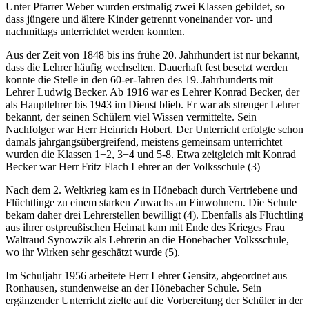
Unter Pfarrer Weber wurden erstmalig zwei Klassen gebildet, so
dass jüngere und ältere Kinder getrennt voneinander vor- und
nachmittags unterrichtet werden konnten.
Aus der Zeit von 1848 bis ins frühe 20. Jahrhundert ist nur bekannt,
dass die Lehrer häufig wechselten. Dauerhaft fest besetzt werden
konnte die Stelle in den 60-er-Jahren des 19. Jahrhunderts mit
Lehrer Ludwig Becker. Ab 1916 war es Lehrer Konrad Becker, der
als Hauptlehrer bis 1943 im Dienst blieb. Er war als strenger Lehrer
bekannt, der seinen Schülern viel Wissen vermittelte. Sein
Nachfolger war Herr Heinrich Hobert. Der Unterricht erfolgte schon
damals jahrgangsübergreifend, meistens gemeinsam unterrichtet
wurden die Klassen 1+2, 3+4 und 5-8. Etwa zeitgleich mit Konrad
Becker war Herr Fritz Flach Lehrer an der Volksschule (3)
Nach dem 2. Weltkrieg kam es in Hönebach durch Vertriebene und
Flüchtlinge zu einem starken Zuwachs an Einwohnern. Die Schule
bekam daher drei Lehrerstellen bewilligt (4). Ebenfalls als Flüchtling
aus ihrer ostpreußischen Heimat kam mit Ende des Krieges Frau
Waltraud Synowzik als Lehrerin an die Hönebacher Volksschule,
wo ihr Wirken sehr geschätzt wurde (5).
Im Schuljahr 1956 arbeitete Herr Lehrer Gensitz, abgeordnet aus
Ronhausen, stundenweise an der Hönebacher Schule. Sein
ergänzender Unterricht zielte auf die Vorbereitung der Schüler in der