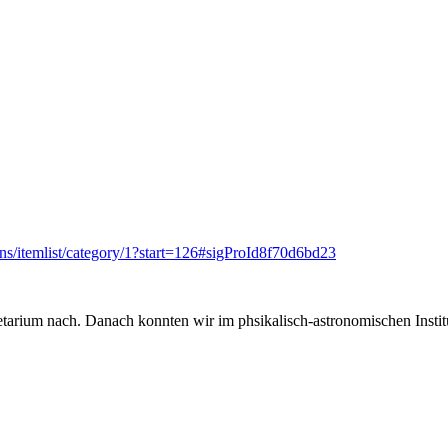
s/itemlist/category/1?start=126#sigProId8f70d6bd23
etarium nach. Danach konnten wir im phsikalisch-astronomischen Instit