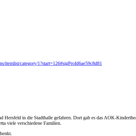
s/itemlist/category/1?start=126#sigProId6ae59c8d81
Hersfeld in die Stadthalle gefahren. Dort gab es das AOK-Kindertheate
ta viele verschiedene Familien.
henkt.