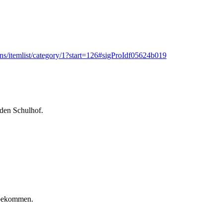
s/itemlist/category/1?start=126#sigProIdf05624b019
 den Schulhof.
n bekommen.