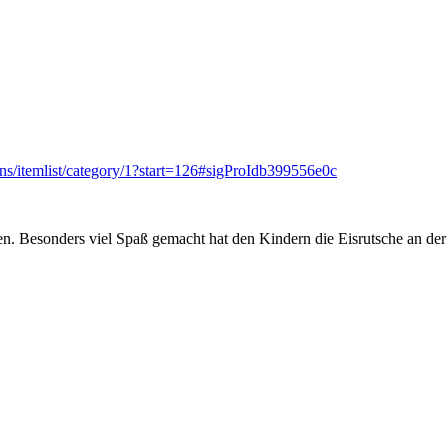
s/itemlist/category/1?start=126#sigProIdb399556e0c
 Besonders viel Spaß gemacht hat den Kindern die Eisrutsche an der