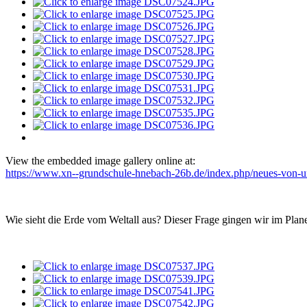
View the embedded image gallery online at:
https://www.xn--grundschule-hnebach-26b.de/index.php/neues-von-un
Wie sieht die Erde vom Weltall aus? Dieser Frage gingen wir im Plan