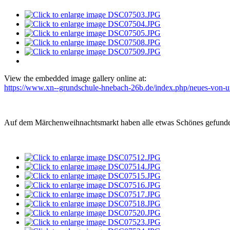
View the embedded image gallery online at:
https://www.xn--grundschule-hnebach-26b.de/index.php/neues-von-un
Auf dem Märchenweihnachtsmarkt haben alle etwas Schönes gefunden.