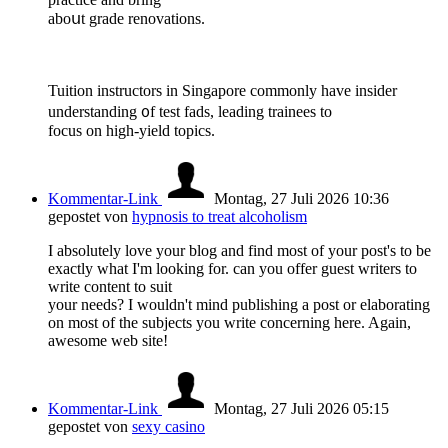
aboսt grade renovations.
Tuition instructors іn Singapore commonly have insider
understanding ᧐f test fads, leading trainees tο
focus on һigh-yield topics.
Kommentar-Link
Montag, 27 Juli 2026 10:36
gepostet von
hypnosis to treat alcoholism
I absolutely love your blog and find most of your post's to be
exactly what I'm looking for. can you offer guest writers to
write content to suit
your needs? I wouldn't mind publishing a post or elaborating
on most of the subjects you write concerning here. Again,
awesome web site!
Kommentar-Link
Montag, 27 Juli 2026 05:15
gepostet von
sexy casino