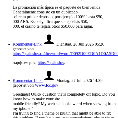
La promoción más típica es el paquete de bienvenida.
Generalmente consiste en un duplicado
sobre tu primer depósito, por ejemplo 100% hasta $50,
000 ARS. Esto significa que si depositás $50,
000, el casino te regala otros $50,000 para jugar.
Kommentar-Link
Dienstag, 28 Juli 2026 05:26
gepostet von
https://spainslov.ru/site/word/word/D092D09ED0A1D0
парфюмерия,
https://spainslov
.
Kommentar-Link
Montag, 27 Juli 2026 14:39
gepostet von
Www.fcc.gov
Greetings! Quick question that's completely off topic. Do you
know how to make your site
mobile friendly? My web site looks weird when viewing from
my iphone 4.
I'm trying to find a theme or plugin that might be able to fix
this problem. If you have any recommendations, please share.