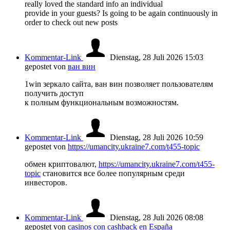
really loved the standard info an individual
provide in your guests? Is going to be again continuously in
order to check out new posts
Kommentar-Link
Dienstag, 28 Juli 2026 15:03
gepostet von
ван вин
1win зеркало сайта, ван вин позволяет пользователям
получить доступ
к полным функциональным возможностям.
Kommentar-Link
Dienstag, 28 Juli 2026 10:59
gepostet von
https://umancity.ukraine7.com/t455-topic
обмен криптовалют,
https://umancity.ukraine7.com/t455-
topic
становится все более популярным среди
инвесторов.
Kommentar-Link
Dienstag, 28 Juli 2026 08:08
gepostet von
casinos con cashback en España